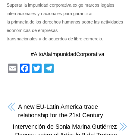
Superar la impunidad corporativa exige marcos legales
internacionales y nacionales para garantizar
la primacía de los derechos humanos sobre las actividades
económicas de empresas
transnacionales y de acuerdos de libre comercio.
#AltoAlaImpunidadCorporativa
E
F
T
T
m
a
wi
el
ail
c
tt
e
e
er
gr
b
a
A new EU-Latin America trade
o
m
relationship for the 21st Century
o
Intervención de Sonia Marina Gutiérrez