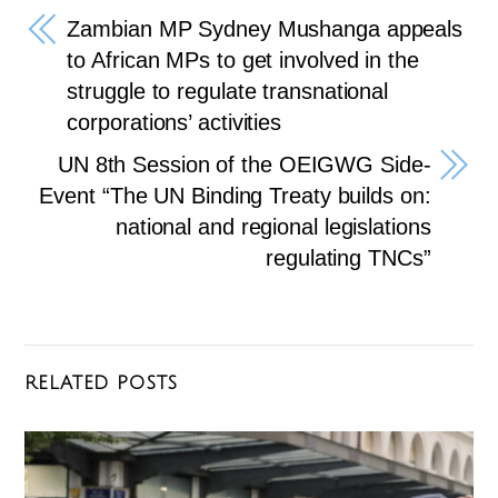
b
a
Zambian MP Sydney Mushanga appeals
o
m
to African MPs to get involved in the
struggle to regulate transnational
o
corporations’ activities
k
UN 8th Session of the OEIGWG Side-
Event “The UN Binding Treaty builds on:
national and regional legislations
regulating TNCs”
RELATED POSTS