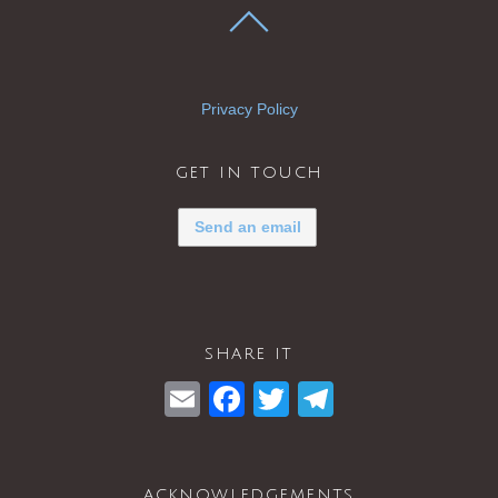
Privacy Policy
get in touch
Send an email
share it
E
F
T
T
m
a
wi
el
ail
c
tt
e
acknowledgements