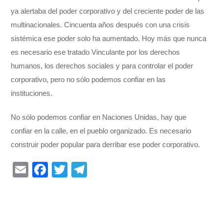
ya alertaba del poder corporativo y del creciente poder de las
multinacionales. Cincuenta años después con una crisis
sistémica ese poder solo ha aumentado. Hoy más que nunca
es necesario ese tratado Vinculante por los derechos
humanos, los derechos sociales y para controlar el poder
corporativo, pero no sólo podemos confiar en las
instituciones.
No sólo podemos confiar en Naciones Unidas, hay que
confiar en la calle, en el pueblo organizado. Es necesario
construir poder popular para derribar ese poder corporativo.
E
F
T
T
m
a
wi
el
ail
c
tt
e
e
er
gr