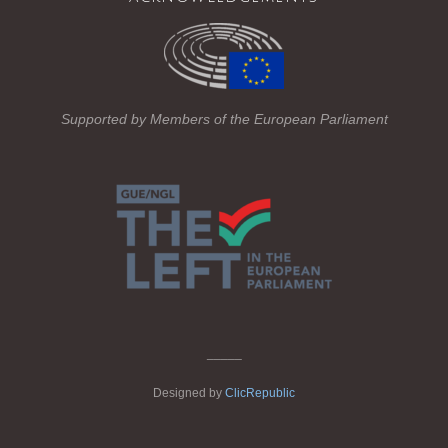
e
er
gr
b
a
o
m
o
Supported by Members of the European Parliament
k
_____
Designed by
ClicRepublic